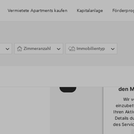
Vermietete Apartments kaufen
Kapitalanlage
Förderpr
Immobilie als Kapitalanlage
Zimmeranzahl
Immobilientyp
Wir ben
den M
Wir 
einzubet
Ihren Akti
Details 
des Servic