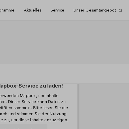
ogramme
Aktuelles
Service
Unser Gesamtangebot
Häufig gestellte Fragen
Newsletter-Anmeldung
Kontakt
ötigen Ihre Zustimmung, um
apbox-Service zu laden!
Über BPD
verwenden Mapbox, um Inhalte
ten. Dieser Service kann Daten zu
vitäten sammeln. Bitte lesen Sie die
durch und stimmen Sie der Nutzung
e zu, um diese Inhalte anzuzeigen.