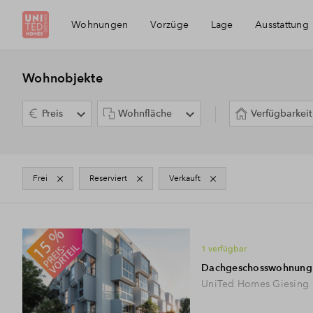
Wohnungen
Vorzüge
Lage
Ausstattung
Die Region
Wohnobjekte
Preis
Wohnfläche
Verfügbarkeit
Giesing
frei
Reserviert
verkauft
3
Immobilientypen
1 verfügbar
Dachgeschosswohnung
UniTed Homes Giesing