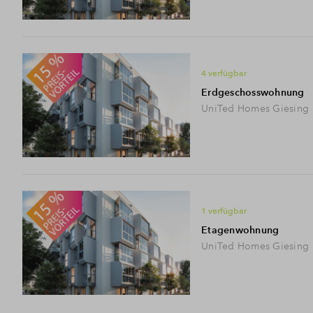
4 verfügbar
Erdgeschosswohnung
UniTed Homes Giesing
1 verfügbar
Etagenwohnung
UniTed Homes Giesing