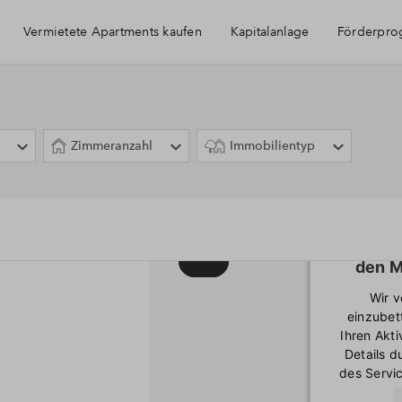
Vermietete Apartments kaufen
Kapitalanlage
Förderpr
Immobilie als Kapitalanlage
Zimmeranzahl
Immobilientyp
Wir ben
den M
Wir 
einzubet
Ihren Akti
Details 
des Servic