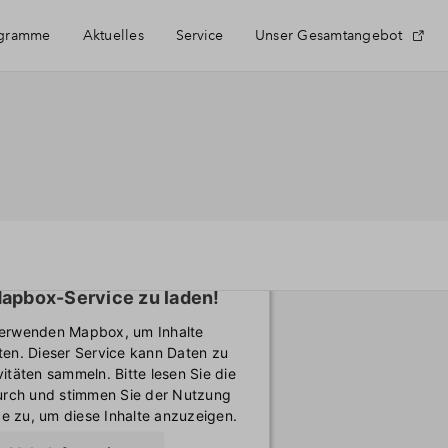
ogramme
Aktuelles
Service
Unser Gesamtangebot
Häufig gestellte Fragen
Newsletter-Anmeldung
Kontakt
ötigen Ihre Zustimmung, um
apbox-Service zu laden!
Über BPD
verwenden Mapbox, um Inhalte
ten. Dieser Service kann Daten zu
vitäten sammeln. Bitte lesen Sie die
durch und stimmen Sie der Nutzung
e zu, um diese Inhalte anzuzeigen.