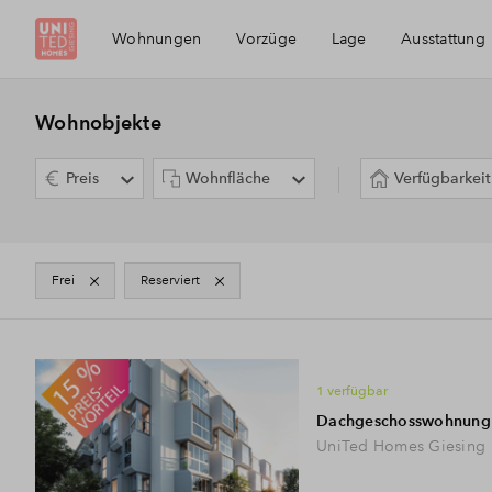
Wohnungen
Vorzüge
Lage
Ausstattung
Die Region
Wohnobjekte
Preis
Wohnfläche
Verfügbarkeit
Giesing
frei
Reserviert
3
Immobilientypen
1 verfügbar
Dachgeschosswohnung
UniTed Homes Giesing