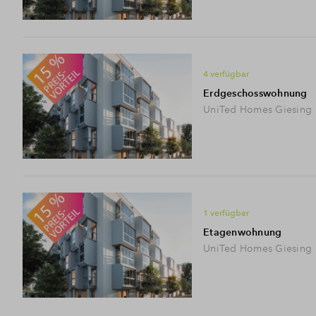
4 verfügbar
Erdgeschosswohnung
UniTed Homes Giesing
1 verfügbar
Etagenwohnung
UniTed Homes Giesing