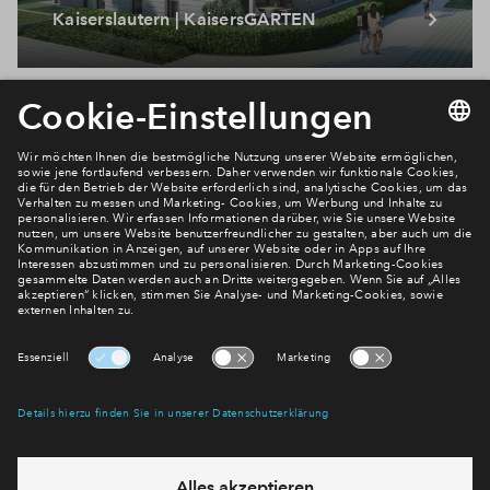
Kaiserslautern | KaisersGARTEN
Newsletter Anmeldung
Verpassen Sie zu diesem Wohnprojekt keine Neuigkeiten
mehr! Wir halten Sie auf dem Laufenden – mit unserem
regelmäßig erscheinenden Newsletter informieren wir Sie
über den Stand dieses und weiterer Neubauprojekte.
E-Mail-Adresse
Abonnieren
Möchten Sie wissen, was wir mit Ihren Daten machen? Klicken Sie hier
für unsere
Datenschutzerklärung
.