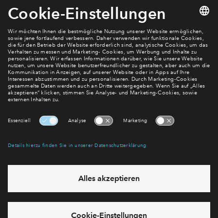
Newsletter Anmeldung
Verpassen Sie zu diesem Wohnprojekt keine Neuigkeiten
mehr! Wir halten Sie auf dem Laufenden – mit unserem
regelmäßig erscheinenden Newsletter informieren wir Sie
über den Stand dieses und weiterer Neubauprojekte.
E-Mail-Adresse
Abonnieren
Möchten Sie wissen, was wir mit Ihren Daten machen? Klicken Sie hier
für unsere
Datenschutzerklärung
.
Sie haben eine Frage? Dann rufen Sie uns gerne an (
+49 69
50603738)
oder hinterlassen Sie eine Nachricht über das
Formular: