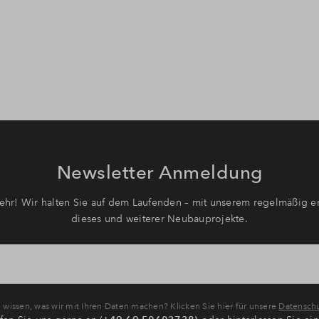
Newsletter Anmeldung
hr! Wir halten Sie auf dem Laufenden – mit unserem regelmäßig er
dieses und weiterer Neubauprojekte.
wissen, was wir mit Ihren Daten machen? Klicken Sie hier für unsere
Datenschu