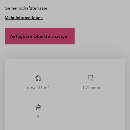
Gemeinschaftsterrasse
Mehr Informationen
• 12 TG-Duplexstellplätze und ein Einzelstellplatz
im Gemeinschaftseigentum
Verfügbare Objekte anzeigen
• Werthaltige Bauweise nach KfW-55-Standard
• Hoher Bedarf an temporärem Wohnraum
in München
• Zurzeit über 130.000 Studenten in München
• Großes Freizeitangebot für Studierende und
Auszubildende
2
etwa 36 m
1 Zimmer
5