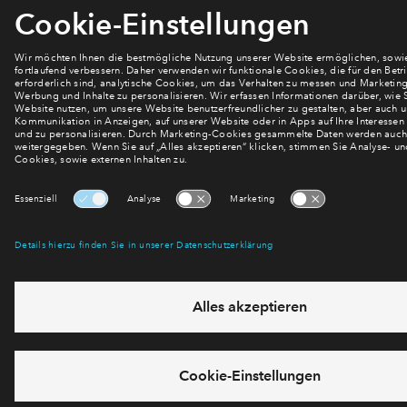
mehr! Wir halten Sie auf dem Laufenden – mit unserem
regelmäßig erscheinenden Newsletter informieren wir Sie
über den Stand dieses und weiterer Neubauprojekte.
E-Mail-Adresse
Abonnieren
Möchten Sie wissen, was wir mit Ihren Daten machen? Klicken Sie hier
für unsere
Datenschutzerklärung
.
Sie haben eine Frage? Dann rufen Sie uns gerne an (
+49 69
50603738)
oder hinterlassen Sie eine Nachricht über das
Formular: