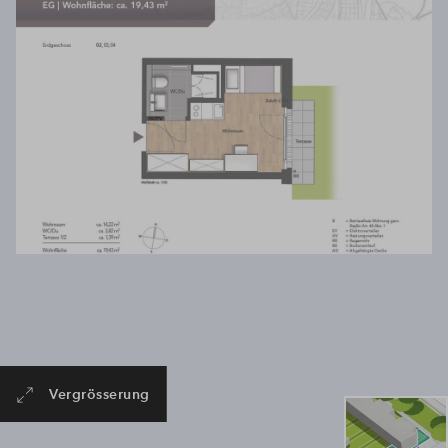
Akzeptieren
Powered by
Usercentrics Consent Management
Platform
Vergrösserung