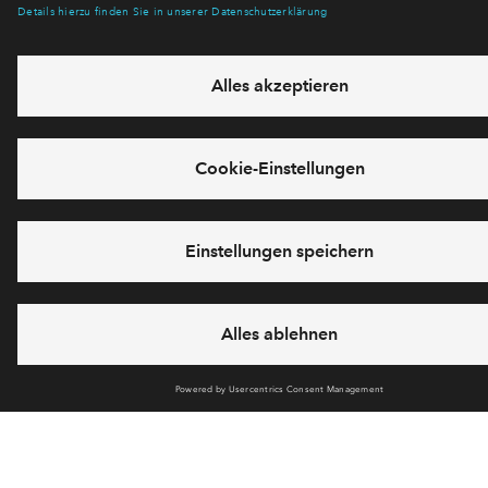
Newsletter Anmeldung
Verpassen Sie zu diesem Wohnprojekt keine Neuigkeiten
mehr! Wir halten Sie auf dem Laufenden – mit unserem
regelmäßig erscheinenden Newsletter informieren wir Sie
über den Stand dieses und weiterer Neubauprojekte.
E-Mail-Adresse
Abonnieren
Möchten Sie wissen, was wir mit Ihren Daten machen? Klicken Sie hier
für unsere
Datenschutzerklärung
.
Sie haben eine Frage? Dann rufen Sie uns gerne an (
+49 69
50603738)
oder hinterlassen Sie eine Nachricht über das
Formular: