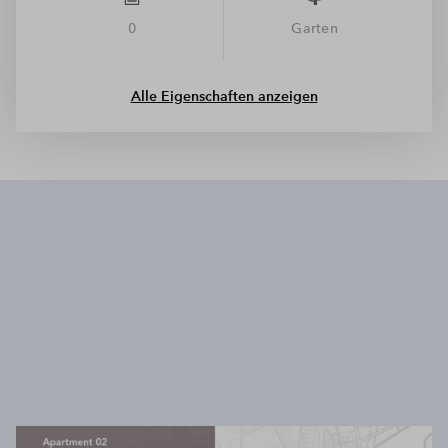
0
Garten
Alle Eigenschaften anzeigen
Wir benötigen Ihre Zustimmung, um
den Mapbox-Service zu laden!
Wir verwenden Mapbox, um Inhalte
einzubetten. Dieser Service kann Daten zu
Ihren Aktivitäten sammeln. Bitte lesen Sie die
Details durch und stimmen Sie der Nutzung
des Service zu, um diese Inhalte anzuzeigen.
Mehr Informationen