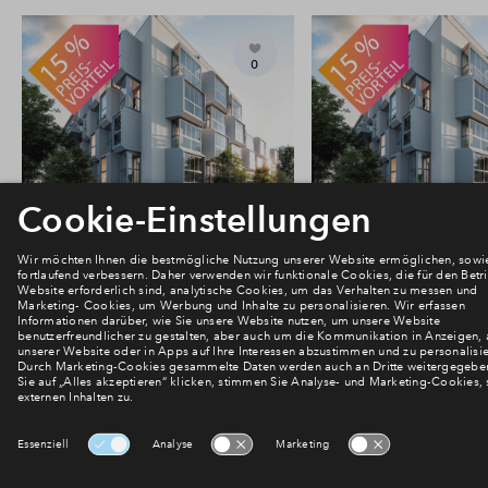
0
#03
#05
Frei
Frei
Erdgeschosswohnung #03
Erdgeschosswohn
€ 209.500
€ 209.500
UniTed Homes Giesing
UniTed Homes Gi