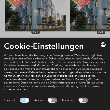
#24
#25
Reserviert
Frei
Etagenwohnung #24
Etagenwohnun
€ 243.500
€ 230.500
UniTed Homes Giesing
UniTed Homes Gi
Newsletter Anmeldung
Verpassen Sie zu diesem Wohnprojekt keine Neuigkeiten