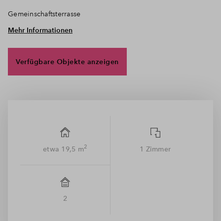
Gemeinschaftsterrasse
Mehr Informationen
• 12 TG-Duplexstellplätze und ein Einzelstellplatz
im Gemeinschaftseigentum
Verfügbare Objekte anzeigen
• Werthaltige Bauweise nach KfW-55-Standard
• Hoher Bedarf an temporärem Wohnraum
in München
• Zurzeit über 130.000 Studenten in München
• Großes Freizeitangebot für Studierende und
Auszubildende
2
etwa 19,5 m
1 Zimmer
2