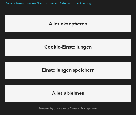
mehr! Wir halten Sie auf dem Laufenden – mit unserem
regelmäßig erscheinenden Newsletter informieren wir Sie
über den Stand dieses und weiterer Neubauprojekte.
E-Mail-Adresse
Abonnieren
Möchten Sie wissen, was wir mit Ihren Daten machen? Klicken Sie hier
für unsere
Datenschutzerklärung
.
Sie haben eine Frage? Dann rufen Sie uns gerne an (
+49 69
50603738)
oder hinterlassen Sie eine Nachricht über das
Formular: