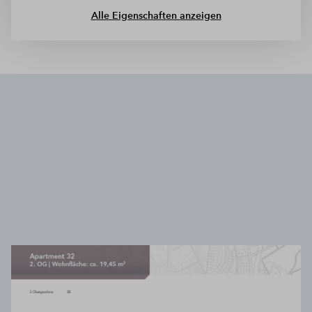
Alle Eigenschaften anzeigen
Wir benötigen Ihre Zustimmung, um
den Mapbox-Service zu laden!
Wir verwenden Mapbox, um Inhalte
einzubetten. Dieser Service kann Daten zu
Ihren Aktivitäten sammeln. Bitte lesen Sie die
Details durch und stimmen Sie der Nutzung
des Service zu, um diese Inhalte anzuzeigen.
Mehr Informationen
Akzeptieren
Powered by
Usercentrics Consent Management
Platform