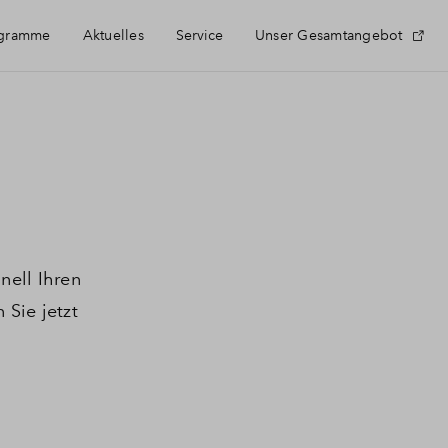
ogramme
Aktuelles
Service
Unser Gesamtangebot
Häufig gestellte Fragen
Newsletter-Anmeldung
Kontakt
nell Ihren
 Sie jetzt
Über BPD